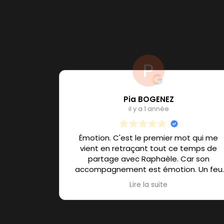
Pia BOGENEZ
il y a 1 année
Émotion. C'est le premier mot qui me
vient en retraçant tout ce temps de
partage avec Raphaèle. Car son
accompagnement est émotion. Un feu
d'artifices de mille couleurs! Sa
Lire la suite
spontanéité et la confiance qu'elle met
en vous, libère cette sensation de Vivre
incroyable. Ça circule bruyament et
joyeusement en vous!