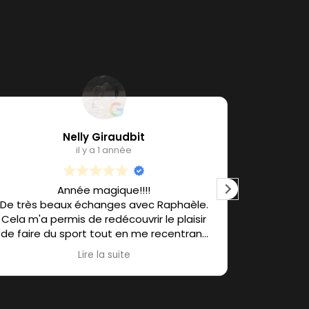
Nelly Giraudbit
il y a 1 année
Année magique!!!!
Raphaèle
De très beaux échanges avec Raphaèle.
corps, d
Cela m'a permis de redécouvrir le plaisir
toujours
de faire du sport tout en me recentrant
c’e
sur moi-même.
Merci
Lire la suite
J'ai réappris à prendre du temps pour moi.
reprendre
N'hésitez pas à tenter l'aventure !!
Raphaèle est une personne merveilleuse,
Merci po
à l'écoute de vos besoins et d'une grande