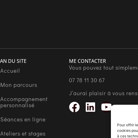
accompagnement une dimension
personnalisée et chaleureuse. Pour ma
part, en accompagnement à distance
(j'habite à Bordeaux) elle m'a à plusieurs
reprises relevée lors de moments de vie
difficiles où l'anxiété m'avait gagnée et
m'a permis de me remettre en
mouvement avec un moral regonflé à
bloc. Je recommande sans modération
AN DU SITE
ME CONTACTER
en présentiel ou en visio !!!
Vous pouvez tout simplem
Accueil
07 78 11 30 67
Mon parcours
J’aurai plaisir à vous ren
Accompagnement
personnalisé
Séances en ligne
Pour offrir 
cookies pour
Ateliers et stages
à ces techn