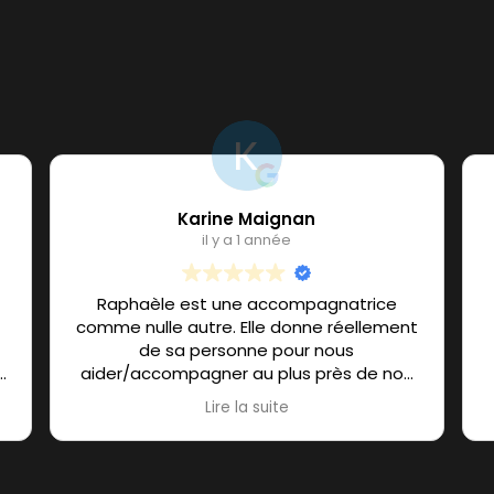
Karine Maignan
il y a 1 année
Raphaèle est une accompagnatrice
comme nulle autre. Elle donne réellement
de sa personne pour nous
aider/accompagner au plus près de nos
besoins, sans jamais juger. Et au delà de
Lire la suite
ses compétences techniques (en sports
et diverses activités type stretching,
renforcement musculaire, pilate...), ses
compétences humaines confèrent à son