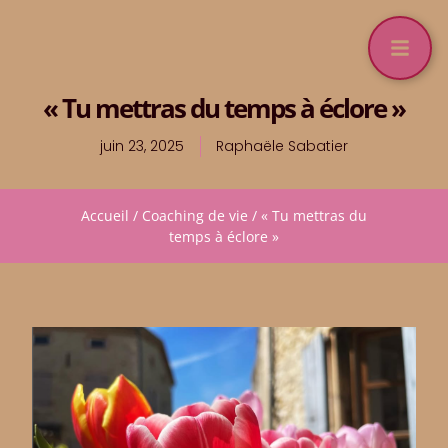
« Tu mettras du temps à éclore »
juin 23, 2025
Raphaële Sabatier
Accueil
/
Coaching de vie
/
« Tu mettras du
temps à éclore »