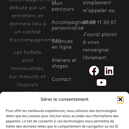
simplement
Mon
débute par un
parcours
m’appeler au
entretien, et
Accompagnement
07 78 11 30 67
donnera lieu à
personnalisé
un contrat
J’aurai plaisir
d’accompagnement.
Séances
à vous
en ligne
renseigner
Les forfaits
librement.
Ateliers et
sont
stages
mensualisés,
sur mesure, et
Contact
toujours
ajustés de
Gérer le consentement
votre propre
main.
Pour offrir les meilleures expériences, nous utilisons des technologies
telles que les cookies pour stocker et/ou accéder aux informations des
appareils. Le fait de consentir à ces technologies nous permettra de
traiter des données telles que le comportement de navigation ou les ID