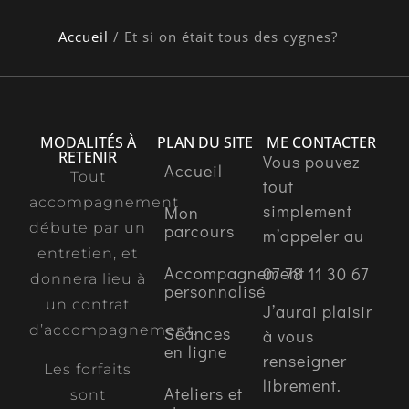
Accueil
/
Et si on était tous des cygnes?
MODALITÉS À
PLAN DU SITE
ME CONTACTER
RETENIR
Vous pouvez
Accueil
Tout
tout
accompagnement
simplement
Mon
débute par un
parcours
m’appeler au
entretien, et
Accompagnement
07 78 11 30 67
donnera lieu à
personnalisé
un contrat
J’aurai plaisir
d’accompagnement.
Séances
à vous
en ligne
renseigner
Les forfaits
librement.
Ateliers et
sont