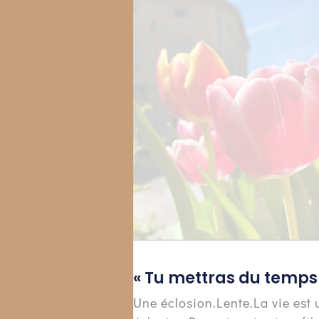
« Tu mettras du temps 
Une éclosion.Lente.La vie est 