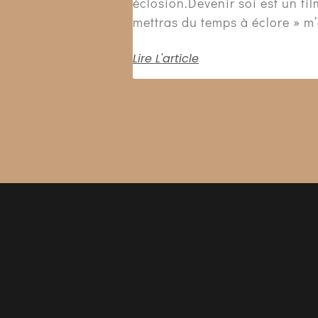
éclosion.Devenir soi est un fil
mettras du temps à éclore » m’a
Lire L'article