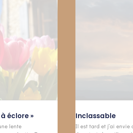
à éclore »
Inclassable
une lente
Il est tard et j’ai env