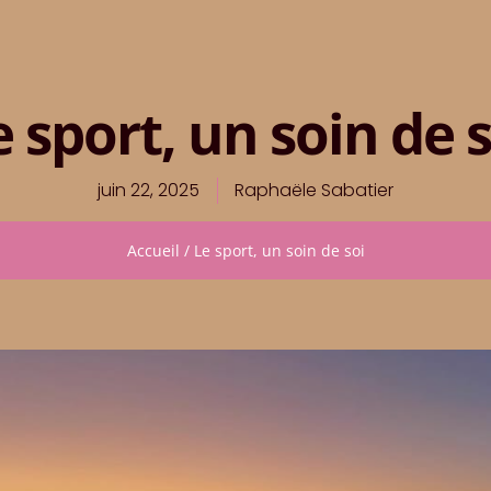
e sport, un soin de s
juin 22, 2025
Raphaële Sabatier
Accueil
/
Le sport, un soin de soi