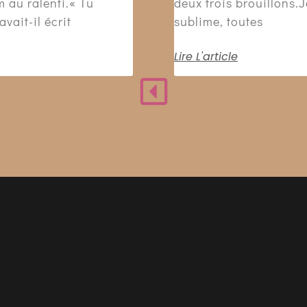
m au ralenti.« Tu
deux trois brouillons.
vait-il écrit
sublime, toutes
Lire L'article