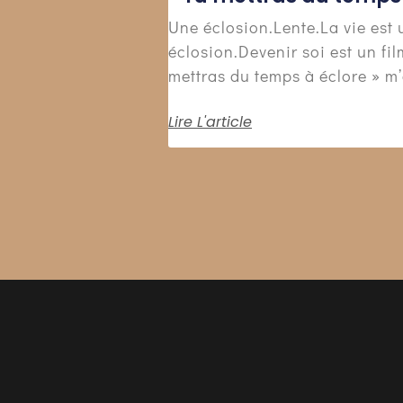
Une éclosion.Lente.La vie est 
éclosion.Devenir soi est un fil
mettras du temps à éclore » m’a
Lire L'article