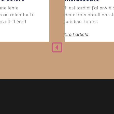
une lente
Il est tard et j’ai env
m au ralenti.« Tu
deux trois brouillons.
vait-il écrit
sublime, toutes
Lire L'article