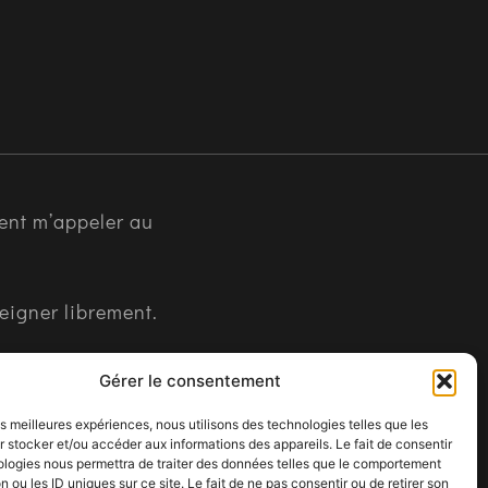
ent m’appeler au
seigner librement.
Gérer le consentement
les meilleures expériences, nous utilisons des technologies telles que les
 stocker et/ou accéder aux informations des appareils. Le fait de consentir
ologies nous permettra de traiter des données telles que le comportement
n ou les ID uniques sur ce site. Le fait de ne pas consentir ou de retirer son