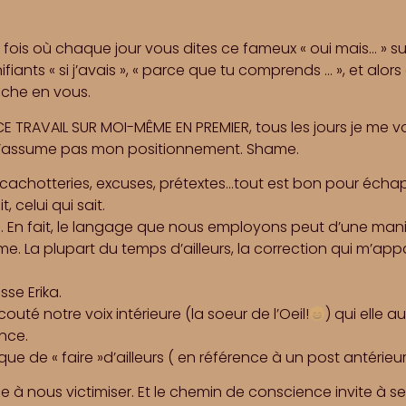
fois où chaque jour vous dites ce fameux « oui mais… » su
iants « si j’avais », « parce que tu comprends … », et alors 
ache en vous.
S CE TRAVAIL SUR MOI-MÊME EN PREMIER, tous les jours je me v
 n’assume pas mon positionnement. Shame.
achotteries, excuses, prétextes…tout est bon pour échappe
t, celui qui sait.
c. En fait, le langage que nous employons peut d’une mani
me. La plupart du temps d’ailleurs, la correction qui m’appa
se Erika.
couté notre voix intérieure (la soeur de l’Oeil!
) qui elle 
ance.
» que de « faire »d’ailleurs ( en référence à un post antérieur
 nous victimiser. Et le chemin de conscience invite à se 