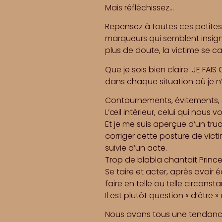
Mais réfléchissez…
Repensez à toutes ces petites 
marqueurs qui semblent insignif
plus de doute, la victime se c
Que je sois bien claire: JE FAI
dans chaque situation où je
Contournements, évitements, c
L’œil intérieur, celui qui nous voi
Et je me suis aperçue d’un tru
corriger cette posture de victi
suivie d’un acte.
Trop de blabla chantait Princes
Se taire et acter, après avoir é
faire en telle ou telle circonst
Il est plutôt question « d’être 
Nous avons tous une tendance à