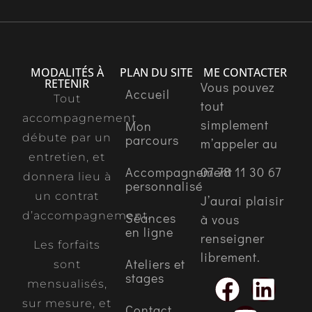
MODALITÉS À
PLAN DU SITE
ME CONTACTER
RETENIR
Vous pouvez
Accueil
Tout
tout
accompagnement
simplement
Mon
débute par un
parcours
m’appeler au
entretien, et
Accompagnement
07 78 11 30 67
donnera lieu à
personnalisé
un contrat
J’aurai plaisir
d’accompagnement.
Séances
à vous
en ligne
renseigner
Les forfaits
librement.
Ateliers et
sont
stages
mensualisés,
sur mesure, et
Contact