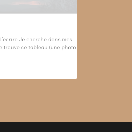
ie d’écrire.Je cherche dans mes
Je trouve ce tableau (une photo