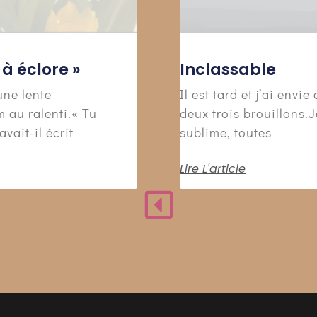
à éclore »
Inclassable
une lente
Il est tard et j’ai env
m au ralenti.« Tu
deux trois brouillons.
vait-il écrit
sublime, toutes
Lire L'article