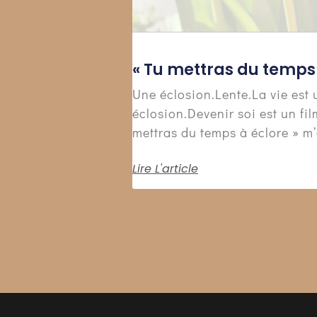
« Tu mettras du temps 
Une éclosion.Lente.La vie est 
éclosion.Devenir soi est un fil
mettras du temps à éclore » m’a
Lire L'article