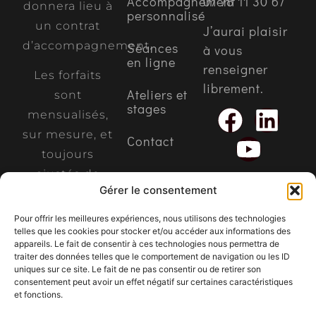
Accompagnement
07 78 11 30 67
donnera lieu à
personnalisé
un contrat
J’aurai plaisir
d’accompagnement.
Séances
à vous
en ligne
renseigner
Les forfaits
librement.
Ateliers et
sont
stages
mensualisés,
sur mesure, et
Contact
toujours
ajustés de
Gérer le consentement
votre propre
main.
Pour offrir les meilleures expériences, nous utilisons des technologies
telles que les cookies pour stocker et/ou accéder aux informations des
appareils. Le fait de consentir à ces technologies nous permettra de
traiter des données telles que le comportement de navigation ou les ID
uniques sur ce site. Le fait de ne pas consentir ou de retirer son
consentement peut avoir un effet négatif sur certaines caractéristiques
et fonctions.